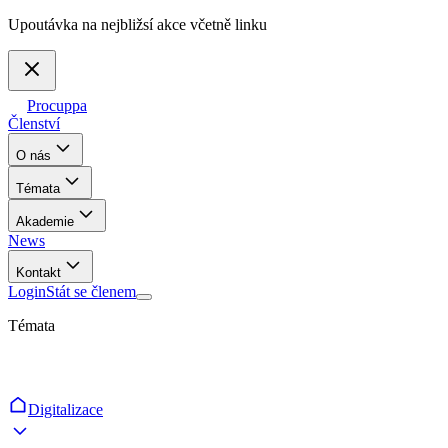
Upoutávka na nejbližsí akce včetně linku
Procuppa
Členství
O nás
Témata
Akademie
News
Kontakt
Login
Stát se členem
Témata
Digitalizace