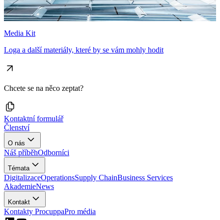
Media Kit
Loga a další materiály, které by se vám mohly hodit
Chcete se na něco zeptat?
Kontaktní formulář
Členství
O nás
Náš příběh
Odborníci
Témata
Digitalizace
Operations
Supply Chain
Business Services
Akademie
News
Kontakt
Kontakty Procuppa
Pro média